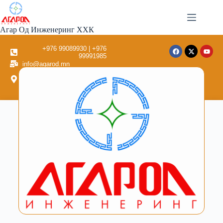
Агар Од Инженеринг ХХК
+976 99089930 | +976
99991985
info@agarod.mn
Улаанбаатар хот, Баянзүрх
дүүрэг 26-р хороо Sunrise
төв 8 давхар 801 тоот