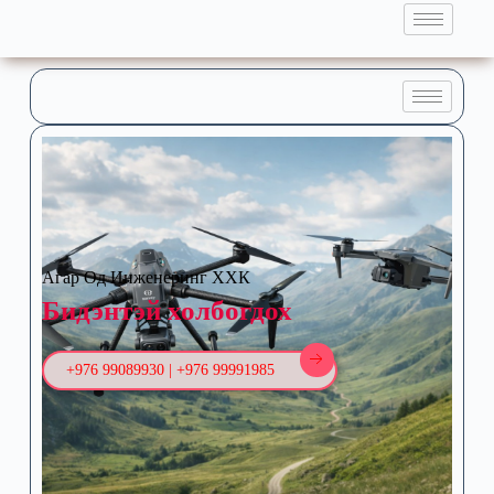
Агар Од Инженеринг ХХК
Бидэнтэй холбогдох
+976 99089930 | +976 99991985