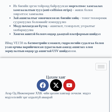
Их биеийн эргэн тойронд байрлуулсан
мөргөлтөөс хамгаалах
хамгаалалтын тууз (anti-collision strips)
– живэх болон
зэврэлтээс хамгаална
Зай ашиглалтыг оновчилсон их биеийн хийц
– тоног төхөөрөмж
суурилуулах боломжийг нэмэгдүүлнэ
Модульчлагдсан бүтэц
– ашиглалт, тээвэрлэлт, угсралтыг
хялбаршуулна
Хөнгөн жинтэй боловч өндөр даацтай платформын шийдэл
Иймд VE158 нь
батиметрийн хэмжилт, гидрологийн судалгаа болон
усан орчны нарийвчилсан зураглалын ажилд ашиглах олон
зориулалтын өндөр үр ашигтай USV шийдэл
юм.
Цахим хаяг
Агар Од Инженеринг ХХК -ийн цахим хаягаар зочилж мэдээ
мэдээлэлийг цаг алдалгүй аваарай