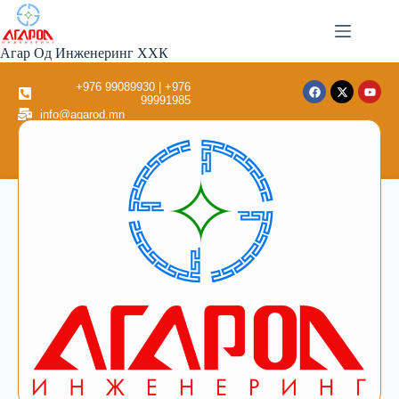
Агар Од Инженеринг ХХК
+976 99089930 | +976
99991985
info@agarod.mn
Улаанбаатар хот, Баянзүрх
дүүрэг 26-р хороо Sunrise
төв 8 давхар 801 тоот