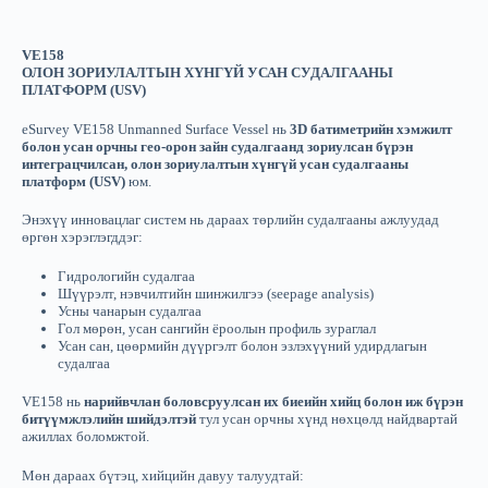
VE158
ОЛОН ЗОРИУЛАЛТЫН ХҮНГҮЙ УСАН СУДАЛГААНЫ
ПЛАТФОРМ (USV)
eSurvey VE158 Unmanned Surface Vessel нь
3D батиметрийн хэмжилт
болон усан орчны гео-орон зайн судалгаанд зориулсан бүрэн
интеграцчилсан, олон зориулалтын хүнгүй усан судалгааны
платформ (USV)
юм.
Энэхүү инновацлаг систем нь дараах төрлийн судалгааны ажлуудад
өргөн хэрэглэгддэг:
Гидрологийн судалгаа
Шүүрэлт, нэвчилтийн шинжилгээ (seepage analysis)
Усны чанарын судалгаа
Гол мөрөн, усан сангийн ёроолын профиль зураглал
Усан сан, цөөрмийн дүүргэлт болон эзлэхүүний удирдлагын
судалгаа
VE158 нь
нарийвчлан боловсруулсан их биеийн хийц болон иж бүрэн
битүүмжлэлийн шийдэлтэй
тул усан орчны хүнд нөхцөлд найдвартай
ажиллах боломжтой.
Мөн дараах бүтэц, хийцийн давуу талуудтай: