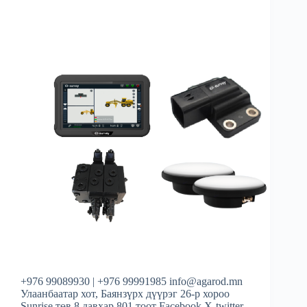
+976 99089930 | +976 99991985 info@agarod.mn
Улаанбаатар хот, Баянзүрх дүүрэг 26-р хороо
Sunrise төв 8 давхар 801 тоот Facebook X-twitter