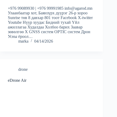
+976 99089930 | +976 99991985 info@agarod.mn
Улаанбаатар хот, Баянзүрх дүүрэг 26-р хороо
Sunrise төв 8 давхар 801 тоот Facebook X-twitter
Youtube Нүүр хуудас Бидний тухай Үйл
ажиллагаа Худалдаа Холбоо барих Заавар
зөвөлгөө X GNSS систем OPTIC систем Дрон
Усны ёроол…
marka
04/14/2026
drone
eDrone Air