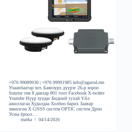
+976 99089930 | +976 99991985 info@agarod.mn
Улаанбаатар хот, Баянзүрх дүүрэг 26-р хороо
Sunrise төв 8 давхар 801 тоот Facebook X-twitter
Youtube Нүүр хуудас Бидний тухай Үйл
ажиллагаа Худалдаа Холбоо барих Заавар
зөвөлгөө X GNSS систем OPTIC систем Дрон
Усны ёроол…
marka
04/14/2026