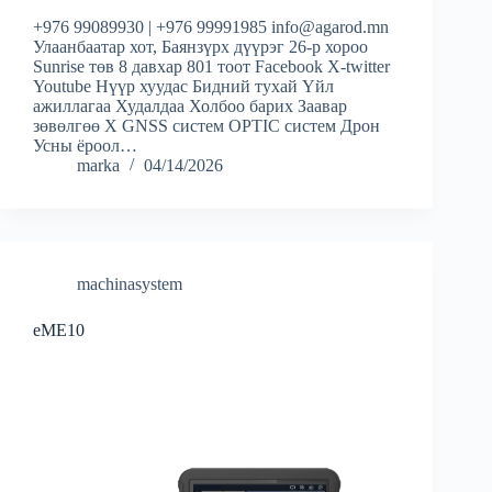
+976 99089930 | +976 99991985 info@agarod.mn
Улаанбаатар хот, Баянзүрх дүүрэг 26-р хороо
Sunrise төв 8 давхар 801 тоот Facebook X-twitter
Youtube Нүүр хуудас Бидний тухай Үйл
ажиллагаа Худалдаа Холбоо барих Заавар
зөвөлгөө X GNSS систем OPTIC систем Дрон
Усны ёроол…
marka
04/14/2026
machinasystem
eME10