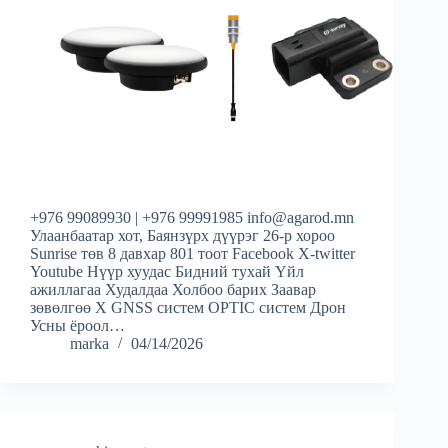
+976 99089930 | +976 99991985 info@agarod.mn
Улаанбаатар хот, Баянзүрх дүүрэг 26-р хороо
Sunrise төв 8 давхар 801 тоот Facebook X-twitter
Youtube Нүүр хуудас Бидний тухай Үйл
ажиллагаа Худалдаа Холбоо барих Заавар
зөвөлгөө X GNSS систем OPTIC систем Дрон
Усны ёроол…
marka
04/14/2026