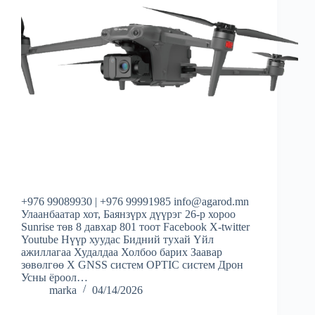
+976 99089930 | +976 99991985 info@agarod.mn
Улаанбаатар хот, Баянзүрх дүүрэг 26-р хороо
Sunrise төв 8 давхар 801 тоот Facebook X-twitter
Youtube Нүүр хуудас Бидний тухай Үйл
ажиллагаа Худалдаа Холбоо барих Заавар
зөвөлгөө X GNSS систем OPTIC систем Дрон
Усны ёроол…
marka
04/14/2026