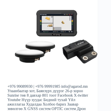
+976 99089930 | +976 99991985 info@agarod.mn
Улаанбаатар хот, Баянзүрх дүүрэг 26-р хороо
Sunrise төв 8 давхар 801 тоот Facebook X-twitter
Youtube Нүүр хуудас Бидний тухай Үйл
ажиллагаа Худалдаа Холбоо барих Заавар
зөвөлгөө X GNSS систем OPTIC систем Дрон