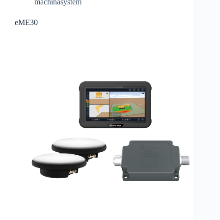
machinasystem
eME30