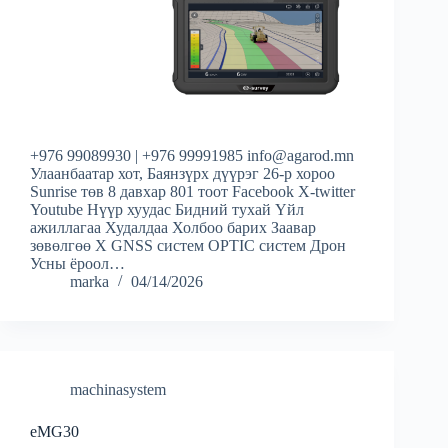
+976 99089930 | +976 99991985 info@agarod.mn
Улаанбаатар хот, Баянзүрх дүүрэг 26-р хороо
Sunrise төв 8 давхар 801 тоот Facebook X-twitter
Youtube Нүүр хуудас Бидний тухай Үйл
ажиллагаа Худалдаа Холбоо барих Заавар
зөвөлгөө X GNSS систем OPTIC систем Дрон
Усны ёроол…
marka
04/14/2026
machinasystem
eMG30