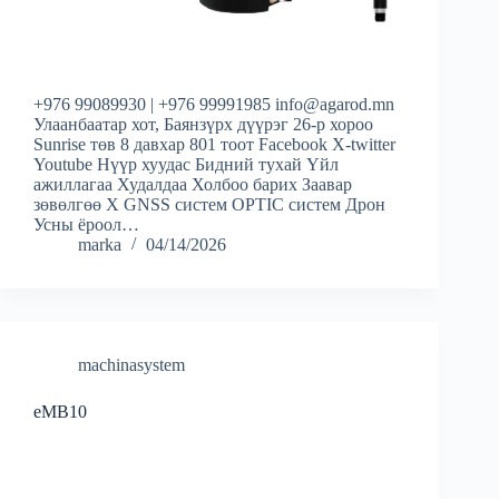
+976 99089930 | +976 99991985 info@agarod.mn
Улаанбаатар хот, Баянзүрх дүүрэг 26-р хороо
Sunrise төв 8 давхар 801 тоот Facebook X-twitter
Youtube Нүүр хуудас Бидний тухай Үйл
ажиллагаа Худалдаа Холбоо барих Заавар
зөвөлгөө X GNSS систем OPTIC систем Дрон
Усны ёроол…
marka
04/14/2026
machinasystem
eMB10