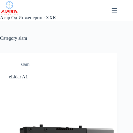
Skip
to
content
Агар Од Инженеринг ХХК
Category
slam
slam
eLidar A1