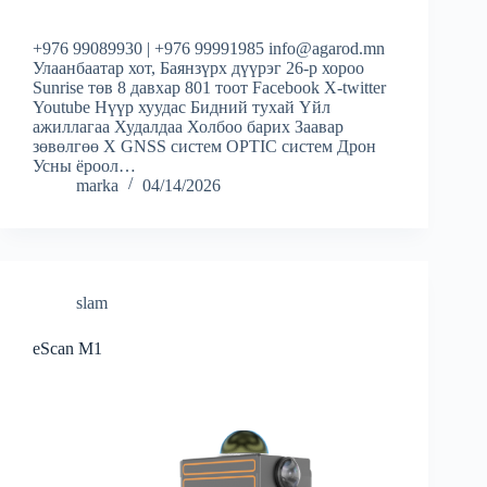
+976 99089930 | +976 99991985 info@agarod.mn
Улаанбаатар хот, Баянзүрх дүүрэг 26-р хороо
Sunrise төв 8 давхар 801 тоот Facebook X-twitter
Youtube Нүүр хуудас Бидний тухай Үйл
ажиллагаа Худалдаа Холбоо барих Заавар
зөвөлгөө X GNSS систем OPTIC систем Дрон
Усны ёроол…
marka
04/14/2026
slam
eScan M1