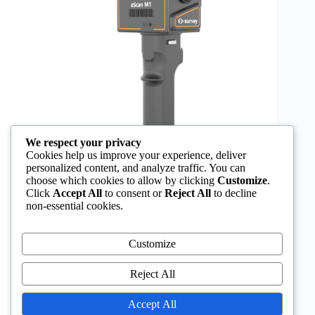
We respect your privacy
Cookies help us improve your experience, deliver
personalized content, and analyze traffic. You can
choose which cookies to allow by clicking
Customize
.
Click
Accept All
to consent or
Reject All
to decline
non-essential cookies.
+976 99089930 | +976 99991985 info@agarod.mn
Улаанбаатар хот, Баянзүрх дүүрэг 26-р хороо
Sunrise төв 8 давхар 801 тоот Facebook X-twitter
Customize
Youtube Нүүр хуудас Бидний тухай Үйл
ажиллагаа Худалдаа Холбоо барих Заавар
Reject All
зөвөлгөө X GNSS систем OPTIC систем Дрон
Усны ёроол…
marka
04/14/2026
Accept All