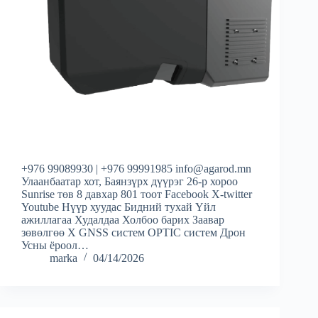
+976 99089930 | +976 99991985 info@agarod.mn
Улаанбаатар хот, Баянзүрх дүүрэг 26-р хороо
Sunrise төв 8 давхар 801 тоот Facebook X-twitter
Youtube Нүүр хуудас Бидний тухай Үйл
ажиллагаа Худалдаа Холбоо барих Заавар
зөвөлгөө X GNSS систем OPTIC систем Дрон
Усны ёроол…
marka
04/14/2026